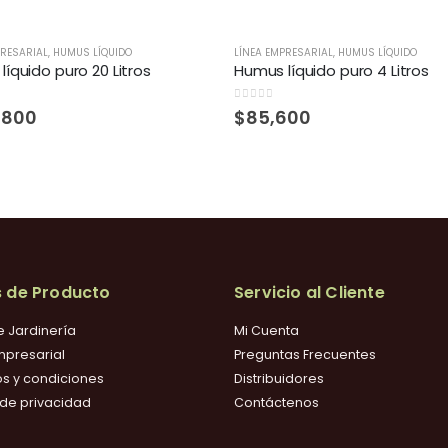
PRESARIAL
,
HUMUS LÍQUIDO
LÍNEA EMPRESARIAL
,
HUMUS LÍQUIDO
íquido puro 20 Litros
Humus líquido puro 4 Litros
 5
0
out of 5
,800
$
85,600
s de Producto
Servicio al Cliente
e Jardinería
Mi Cuenta
mpresarial
Preguntas Frecuentes
s y condiciones
Distribuidores
a de privacidad
Contáctenos