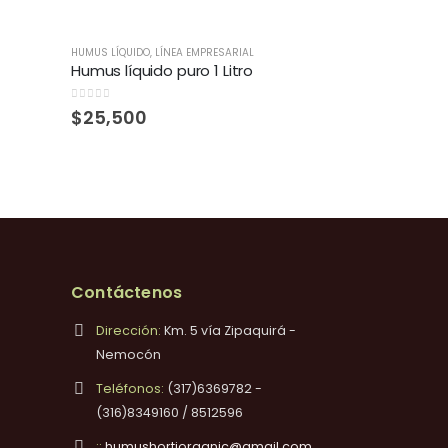
HUMUS LÍQUIDO
,
LÍNEA EMPRESARIAL
Humus líquido puro 1 Litro
0
out of 5
$
25,500
Contáctenos
Dirección:
Km. 5 vía Zipaquirá -
Nemocón
Teléfonos:
(317)6369782 -
(316)8349160 / 8512596
::
humushortiorganic@gmail.com